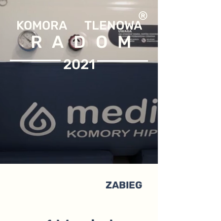
®
KOMORA TLEN
OWA
RADOM
2021
ZABIEG