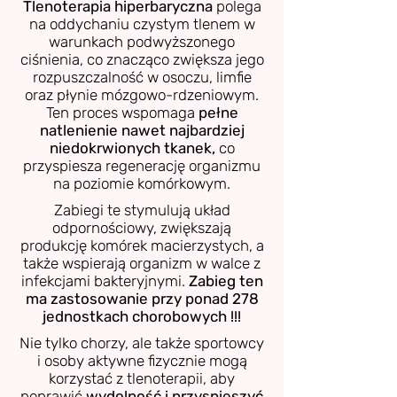
Tlenoterapia hiperbaryczna
polega
na oddychaniu czystym tlenem w
warunkach podwyższonego
ciśnienia, co znacząco zwiększa jego
rozpuszczalność w osoczu, limfie
oraz płynie mózgowo-rdzeniowym.
Ten proces wspomaga
pełne
natlenienie nawet najbardziej
niedokrwionych tkanek,
co
przyspiesza regenerację organizmu
na poziomie komórkowym.
Zabiegi te stymulują układ
odpornościowy, zwiększają
produkcję komórek macierzystych, a
także wspierają organizm w walce z
infekcjami bakteryjnymi.
Zabieg ten
ma zastosowanie przy ponad 278
jednostkach chorobowych !!!
Nie tylko chorzy, ale także sportowcy
i osoby aktywne fizycznie mogą
korzystać z tlenoterapii, aby
poprawić
wydolność i przyspieszyć