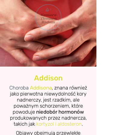
Addison
Choroba
Addisona
, znana również
jako pierwotna niewydolność kory
nadnerczy, jest rzadkim, ale
poważnym schorzeniem, które
powoduje
niedobór hormonów
produkowanych przez nadnercza,
takich jak
kortyzol i aldosteron
.
Objawy obejmują przewlekłe