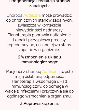
1.Regeneracja i redukcja stanów
zapalnych:
Choroba
Addisona
może prowadzić
do chronicznych stanów zapalnych,
zwłaszcza w kontekście
niewydolności nadnerczy.
Tlenoterapia poprawia natlenienie
tkanek i przyspiesza procesy
regeneracyjne, co zmniejsza stany
zapalne w organizmie.
2.Wzmocnienie układu
immunologicznego:
Pacjenci z
chorobą
Addisona
często
mają osłabioną odporność.
Tlenoterapia wspomaga układ
immunologiczny, co pomaga w
walce z infekcjami i przyczynia się do
ogólnego wzmocnienia organizmu.
3.Poprawa krążenia: