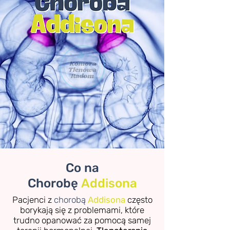
Co na
Chorobę
Addisona
Pacjenci z
chorobą
Addisona
często
borykają się z problemami, które
trudno opanować za pomocą samej