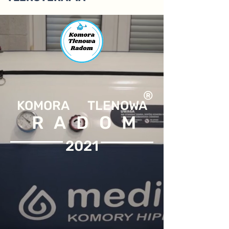
®
KOMORA TLEN
OWA
RADOM
2021