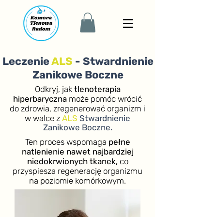
Leczenie
ALS
- Stwardnienie
Zanikowe Boczne
Odkryj, jak
tlenoterapia
hiperbaryczna
może pomóc wrócić
do zdrowia, zregenerować organizm i
w walce z
ALS
Stwardnienie
Zanikowe Boczne.
Ten proces wspomaga
pełne
natlenienie nawet najbardziej
niedokrwionych tkanek,
co
przyspiesza regenerację organizmu
na poziomie komórkowym.