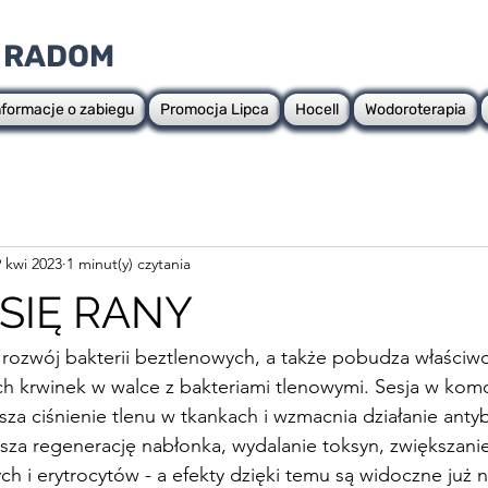
 RADOM
nformacje o zabiegu
Promocja Lipca
Hocell
Wodoroterapia
 kwi 2023
1 minut(y) czytania
SIĘ RANY
rozwój bakterii beztlenowych, a także pobudza właściwo
ch krwinek w walce z bakteriami tlenowymi. Sesja w kom
sza ciśnienie tlenu w tkankach i wzmacnia działanie antyb
sza regenerację nabłonka, wydalanie toksyn, zwiększanie
h i erytrocytów - a efekty dzięki temu są widoczne już 