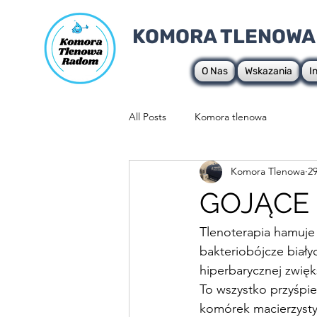
KOMORA TLENOWA
O Nas
Wskazania
I
All Posts
Komora tlenowa
Komora Tlenowa
29
GOJĄCE 
Tlenoterapia hamuje 
bakteriobójcze biały
hiperbarycznej zwięk
To wszystko przyśpie
komórek macierzystyc