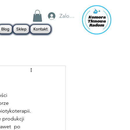
Zaloguj się
Blog
Sklep
Kontakt
ści 
orze 
iotykoterapii.
 produkcji 
nawet  po 