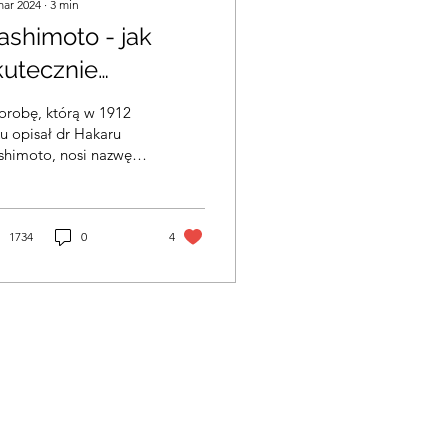
mar 2024
∙
3
min
ashimoto - jak
kutecznie
lenoterapia
orobę, którą w 1912
pływa na leczenie.
u opisał dr Hakaru
shimoto, nosi nazwę
oroby Hashimoto. Jest
przewlekłe zapalenie
czycy o podłożu...
1734
0
4