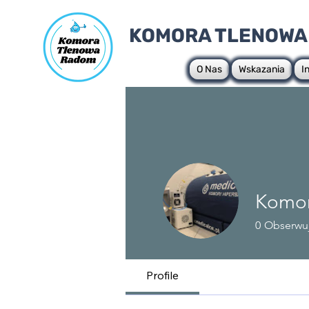
KOMORA TLENOWA
O Nas
Wskazania
I
Komor
0
Obserwu
Profile