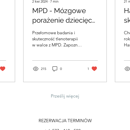
2 kwi 2024
∙
7
min
21 
MPD - Mózgowe
H
porażenie dziecięce
s
: sprawdź jak
t
Przełomowe badania i
Ch
A
tlenoterapia wspiera
w
skuteczność tlenoterapii
rok
w walce z MPD. Zapoznaj
Ha
s
leczenie tej
się z badaniami doktora
Ch
jednostki
Pierra Marois oraz Oxford
to 
Center
tar
chorobowej na
215
0
1
a!
bazie badania 1000
dzieci przez doktora
Pierre Maroisa przy
Prześlij więcej
wykonaniu szeregu
badań.
REZERWACJA TERMINÓW