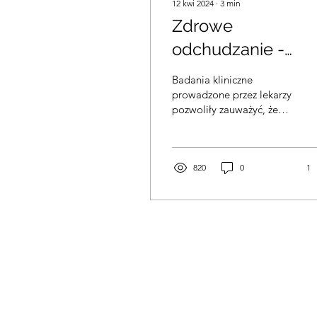
12 kwi 2024
∙
3
min
Zdrowe
odchudzanie -
rewolucyjna
Badania kliniczne
metoda SPALANI
prowadzone przez lekarzy
pozwoliły zauważyć, że
500 KCAL podcza
pod wpływem tlenu
odpoczynku!
hiperbarycznego w
organizmie człowieka
Tajemnica
występuje stan...
820
0
1
tlenoterapii odkryt