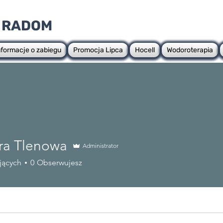
 RADOM
nformacje o zabiegu
Promocja Lipca
Hocell
Wodoroterapia
a Tlenowa
Administrator
jących
0
Obserwujesz