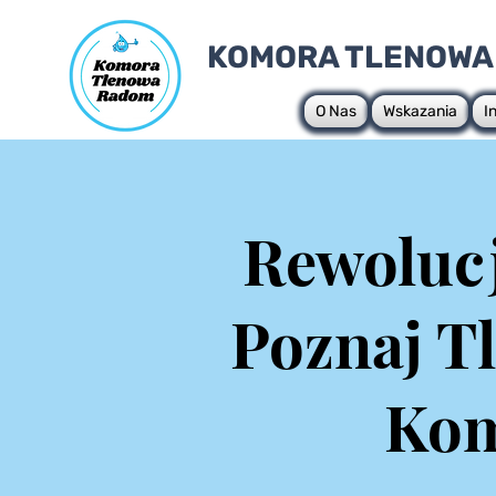
KOMORA TLENOWA
O Nas
Wskazania
I
Rewoluc
Poznaj T
Kom