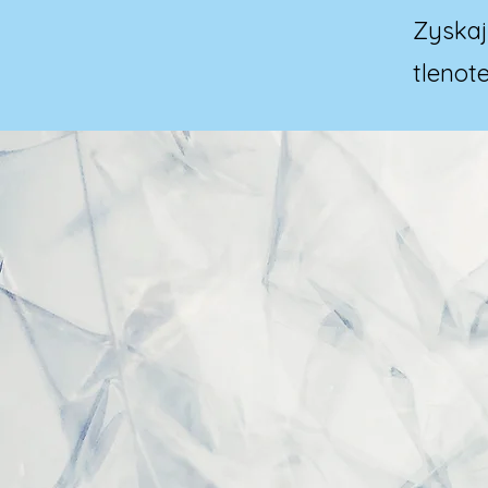
Zyska
tlenot