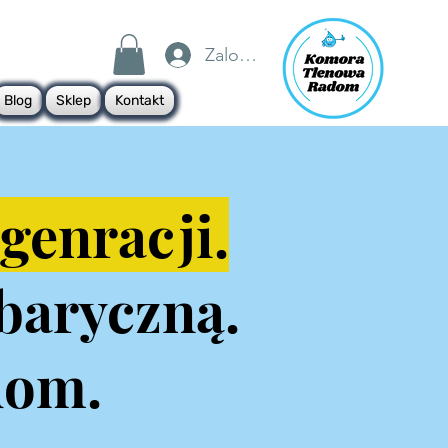
Zaloguj się
Blog
Sklep
Kontakt
genracji.
baryczną.
dom.