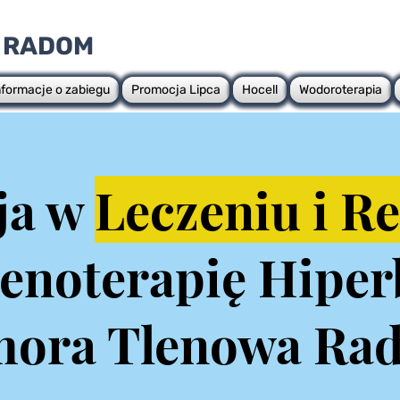
 RADOM
nformacje o zabiegu
Promocja Lipca
Hocell
Wodoroterapia
ja w
Leczeniu i Re
lenoterapię Hiper
ora Tlenowa Ra