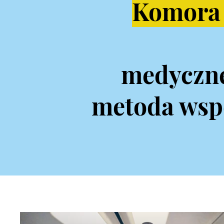
Komora 
medyczn
metoda wspo