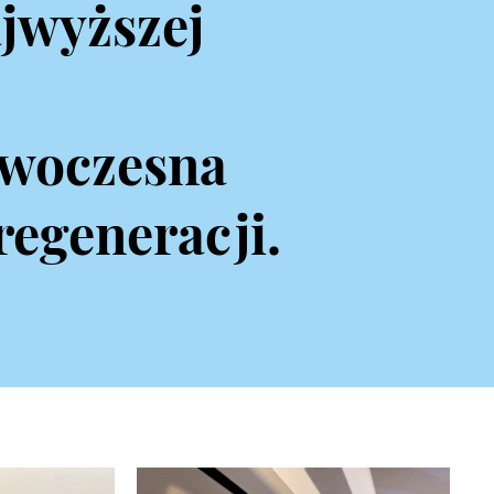
jwyższej
owoczesna
regeneracji.